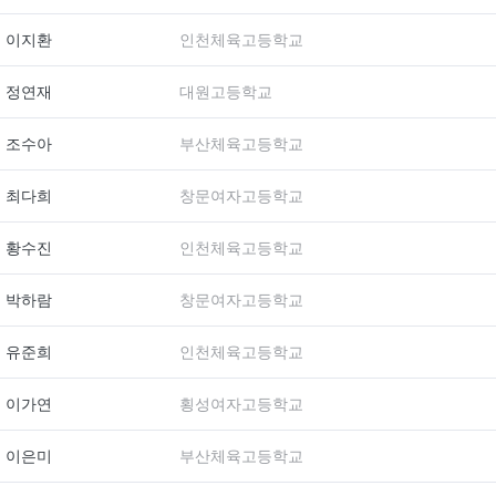
이지환
인천체육고등학교
정연재
대원고등학교
조수아
부산체육고등학교
최다희
창문여자고등학교
황수진
인천체육고등학교
박하람
창문여자고등학교
유준희
인천체육고등학교
이가연
횡성여자고등학교
이은미
부산체육고등학교