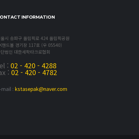
ONTACT INFORMATION
울시 송파구 올림픽로 424 올림픽공원
K핸드볼 경기장 117호 (우 05540)
사단법인 대한세팍타크로협회
el :
02 - 420 - 4288
ax :
02 - 420 - 4782
-mail :
kstasepak@naver.com