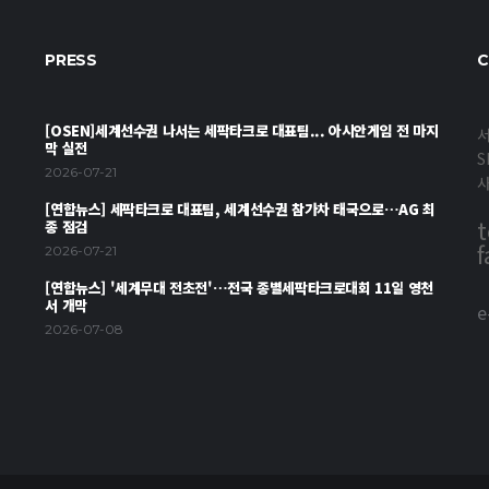
PRESS
C
[OSEN]세계선수권 나서는 세팍타크로 대표팀... 아시안게임 전 마지
서
막 실전
S
2026-07-21
[연합뉴스] 세팍타크로 대표팀, 세계선수권 참가차 태국으로…AG 최
t
종 점검
f
2026-07-21
[연합뉴스] '세계무대 전초전'…전국 종별세팍타크로대회 11일 영천
서 개막
e
2026-07-08