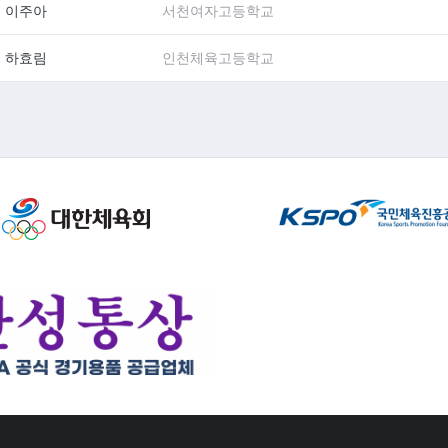
이주아
서천여자고등학교
하효림
인천체육고등학교