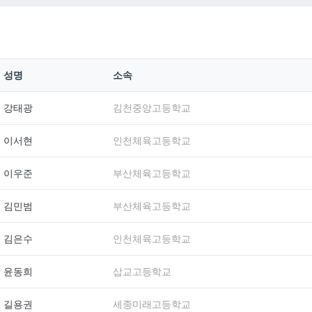
성명
소속
강태광
김천중앙고등학교
이서현
인천체육고등학교
이우준
부산체육고등학교
김민범
부산체육고등학교
김은수
인천체육고등학교
윤동희
삽교고등학교
길용권
세종미래고등학교