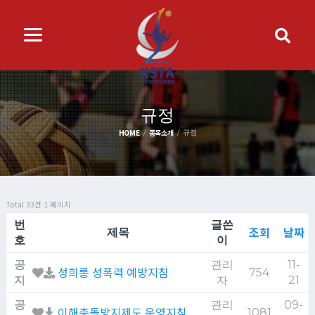
규정
HOME
종목소개
규정
Total 33건
1 페이지
번
글쓴
조회
날짜
제목
호
이
공
관리
11-
성희롱 성폭력 예방지침
754
지
자
21
공
관리
09-
이해충돌방지제도 운영지침
1081