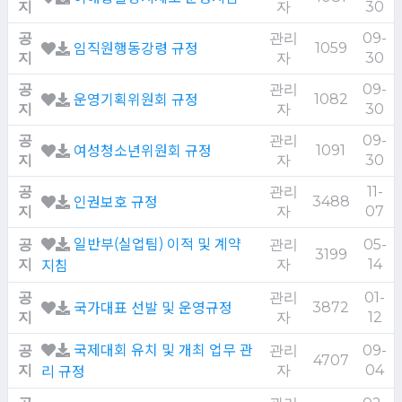
지
자
30
공
관리
09-
임직원행동강령 규정
1059
지
자
30
공
관리
09-
운영기획위원회 규정
1082
지
자
30
공
관리
09-
여성청소년위원회 규정
1091
지
자
30
공
관리
11-
인권보호 규정
3488
지
자
07
일반부(실업팀) 이적 및 계약
공
관리
05-
3199
지침
지
자
14
공
관리
01-
국가대표 선발 및 운영규정
3872
지
자
12
국제대회 유치 및 개최 업무 관
공
관리
09-
4707
리 규정
지
자
04