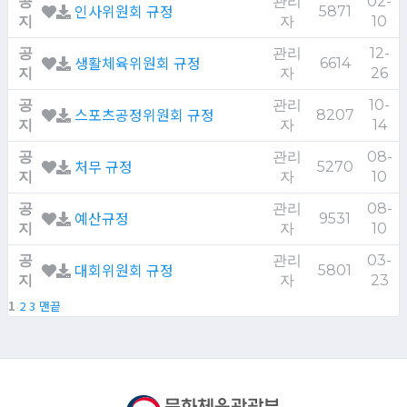
공
관리
02-
인사위원회 규정
5871
지
자
10
공
관리
12-
생활체육위원회 규정
6614
지
자
26
공
관리
10-
스포츠공정위원회 규정
8207
지
자
14
공
관리
08-
처무 규정
5270
지
자
10
공
관리
08-
예산규정
9531
지
자
10
공
관리
03-
대회위원회 규정
5801
지
자
23
1
2
3
맨끝