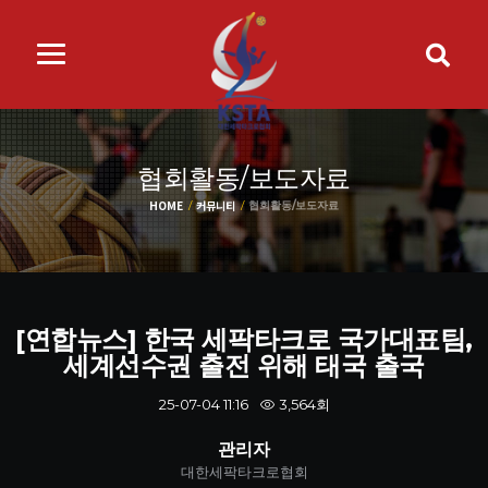
협회활동/보도자료
HOME
커뮤니티
협회활동/보도자료
[연합뉴스] 한국 세팍타크로 국가대표팀,
세계선수권 출전 위해 태국 출국
3,564회
25-07-04 11:16
관리자
대한세팍타크로협회