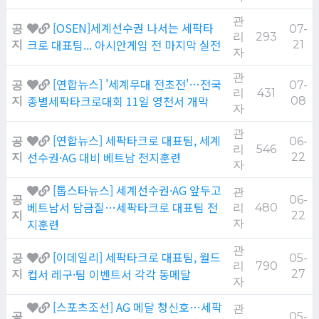
관
[OSEN]세계선수권 나서는 세팍타
공
07-
리
293
크로 대표팀... 아시안게임 전 마지막 실전
지
21
자
관
[연합뉴스] '세계무대 전초전'…전국
공
07-
리
431
종별세팍타크로대회 11일 영천서 개막
지
08
자
관
[연합뉴스] 세팍타크로 대표팀, 세계
공
06-
리
546
선수권·AG 대비 베트남 전지훈련
지
22
자
[톱스타뉴스] 세계선수권·AG 앞두고
관
공
06-
베트남서 담금질…세팍타크로 대표팀 전
리
480
지
22
지훈련
자
관
[이데일리] 세팍타크로 대표팀, 월드
공
05-
리
790
컵서 레구·팀 이벤트서 각각 동메달
지
27
자
[스포츠조선] AG 메달 청신호…세팍
관
공
05-