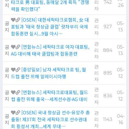
타크로 男 대표팀, 동매달 2개 획득 "경쟁
리
742
지
26
력을 확인했다"
자
[OSEN] 대한세팍타크로협회, 女 대
관
공
05-
표팀과 '태국 정상급 클럽' 랏차부리 국제
리
927
지
13
합동훈련 실시...9월 아시…
자
관
[연합뉴스] 세팍타크로 여자 대표팀,
공
05-
리
884
AG 대비해 태국 클럽팀과 합동훈련
지
13
자
관
[중앙일보] 남자 세팍타크로 팀, 월
공
05-
리
895
드컵 출전 위해 말레이시아행
지
12
자
관
[연합뉴스] 세팍타크로대표팀, 월드
공
05-
리
836
컵 출전 위해 출국…세계선수권·AG 대비
지
12
자
[OSEN] 국내 정상급 선수·유망주 총
관
공
04-
출동! 제37회 전국 세팍타크로 선수권대
리
1143
지
16
회 횡성서 개최...세계 무대…
자