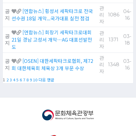
관
[연합뉴스] 횡성서 세팍타크로 전국
공
04-
리
1086
선수권 18일 개막...국가대표 실전 점검
지
16
자
[연합뉴스] 회장기 세팍타크로대회
관
공
03-
21일 경남 고성서 개막…AG 대표선발전
리
1371
지
18
도
자
관
[OSEN] 대한세팍타크로협회, 제72
공
03-
리
1348
회 대한체육회 체육상 3개 부문 수상
지
16
자
1
2
3
4
5
6
7
8
9
10
다음
맨끝