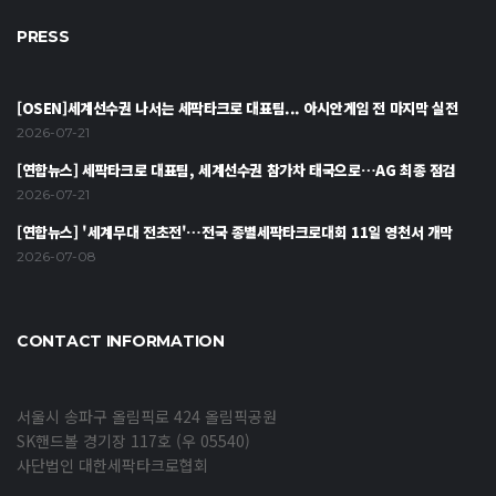
PRESS
[OSEN]세계선수권 나서는 세팍타크로 대표팀... 아시안게임 전 마지막 실전
2026-07-21
[연합뉴스] 세팍타크로 대표팀, 세계선수권 참가차 태국으로…AG 최종 점검
2026-07-21
[연합뉴스] '세계무대 전초전'…전국 종별세팍타크로대회 11일 영천서 개막
2026-07-08
CONTACT INFORMATION
서울시 송파구 올림픽로 424 올림픽공원
SK핸드볼 경기장 117호 (우 05540)
사단법인 대한세팍타크로협회