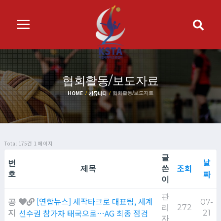
협회활동/보도자료
HOME
커뮤니티
협회활동/보도자료
Total 175건
1 페이지
글
날
번
조회
제목
쓴
짜
호
이
관
[연합뉴스] 세팍타크로 대표팀, 세계
공
07-
리
272
선수권 참가차 태국으로…AG 최종 점검
지
21
자