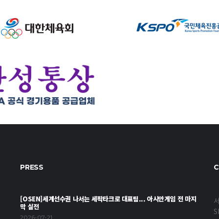
PRESS
C
[OSEN]세계선수권 나서는 세팍타크로 대표팀... 아시안게임 전 마지
서
막 실전
S
2026-07-21