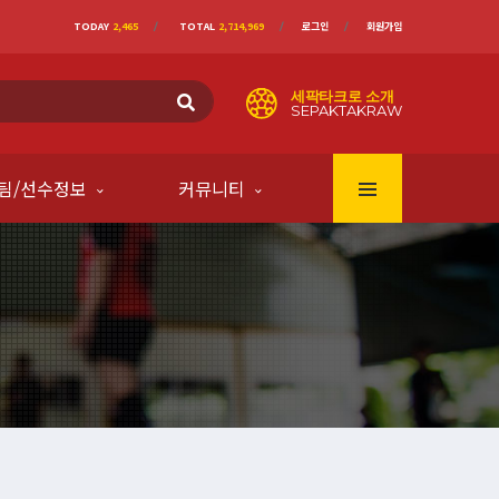
TODAY
2,465
TOTAL
2,714,969
로그인
회원가입
세팍타크로 소개
SEPAKTAKRAW
팀/선수정보
커뮤니티