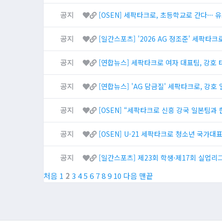
[OSEN] 세팍타크로, 초등학교로 간다···
공지
[일간스포츠] '2026 AG 정조준' 세팍타
공지
[연합뉴스] 세팍타크로 여자 대표팀, 강호
공지
[연합뉴스] 'AG 담금질' 세팍타크로, 강
공지
[OSEN] “세팍타크로 신흥 강국 일본팀과 
공지
[OSEN] U-21 세팍타크로 청소년 국가
공지
[일간스포츠] 제23회 학생·제17회 실업리
공지
처음
1
2
3
4
5
6
7
8
9
10
다음
맨끝