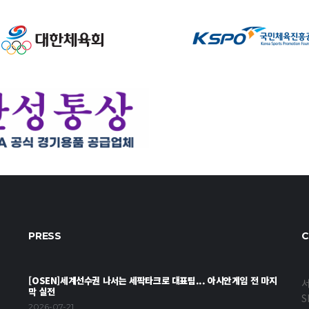
PRESS
C
[OSEN]세계선수권 나서는 세팍타크로 대표팀... 아시안게임 전 마지
서
막 실전
S
2026-07-21