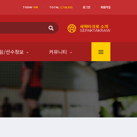
TODAY
845
TOTAL
2,716,021
로그인
회원가입
세팍타크로 소개
SEPAKTAKRAW
팀/선수정보
커뮤니티