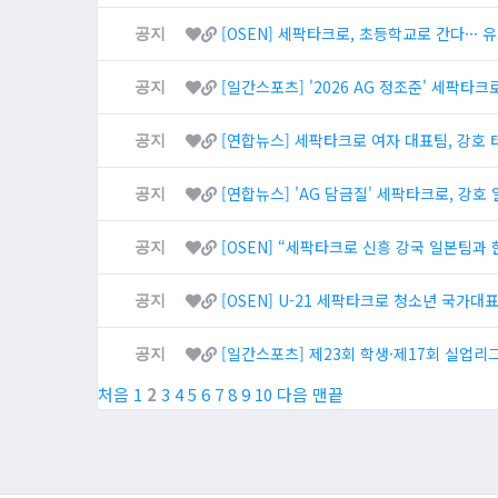
[OSEN] 세팍타크로, 초등학교로 간다···
공지
[일간스포츠] '2026 AG 정조준' 세팍타
공지
[연합뉴스] 세팍타크로 여자 대표팀, 강호
공지
[연합뉴스] 'AG 담금질' 세팍타크로, 강
공지
[OSEN] “세팍타크로 신흥 강국 일본팀과 
공지
[OSEN] U-21 세팍타크로 청소년 국가
공지
[일간스포츠] 제23회 학생·제17회 실업리
공지
처음
1
2
3
4
5
6
7
8
9
10
다음
맨끝