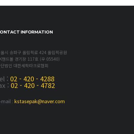
ONTACT INFORMATION
울시 송파구 올림픽로 424 올림픽공원
K핸드볼 경기장 117호 (우 05540)
사단법인 대한세팍타크로협회
el :
02 - 420 - 4288
ax :
02 - 420 - 4782
-mail :
kstasepak@naver.com