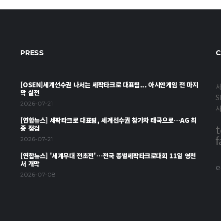
PRESS
C
[OSEN]세계선수권 나서는 세팍타크로 대표팀... 아시안게임 전 마지
서
막 실전
S
2026-07-21
[연합뉴스] 세팍타크로 대표팀, 세계선수권 참가차 태국으로…AG 최
t
종 점검
f
2026-07-21
[연합뉴스] '세계무대 전초전'…전국 종별세팍타크로대회 11일 영천
서 개막
e
2026-07-08