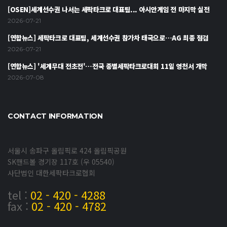
[OSEN]세계선수권 나서는 세팍타크로 대표팀... 아시안게임 전 마지막 실전
2026-07-21
[연합뉴스] 세팍타크로 대표팀, 세계선수권 참가차 태국으로…AG 최종 점검
2026-07-21
[연합뉴스] '세계무대 전초전'…전국 종별세팍타크로대회 11일 영천서 개막
2026-07-08
CONTACT INFORMATION
서울시 송파구 올림픽로 424 올림픽공원
SK핸드볼 경기장 117호 (우 05540)
사단법인 대한세팍타크로협회
tel :
02 - 420 - 4288
fax :
02 - 420 - 4782