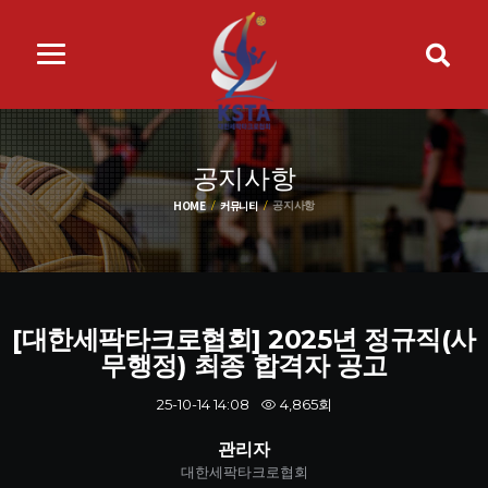
공지사항
HOME
커뮤니티
공지사항
[대한세팍타크로협회] 2025년 정규직(사
무행정) 최종 합격자 공고
4,865회
25-10-14 14:08
관리자
대한세팍타크로협회