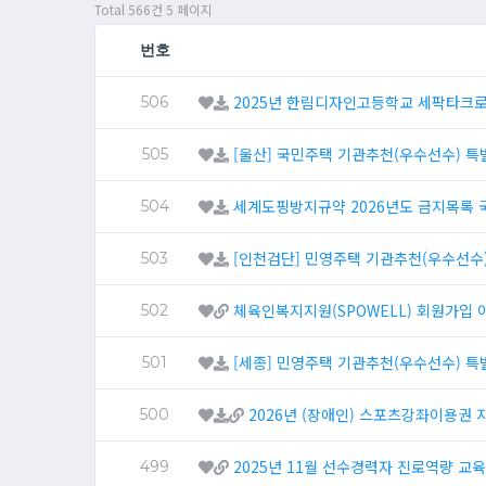
Total 566건
5 페이지
번호
2025년 한림디자인고등학교 세팍타크
506
[울산] 국민주택 기관추천(우수선수) 
505
세계도핑방지규약 2026년도 금지목록 
504
[인천검단] 민영주택 기관추천(우수선수
503
체육인복지지원(SPOWELL) 회원가입 
502
[세종] 민영주택 기관추천(우수선수) 특
501
2026년 (장애인) 스포츠강좌이용권 
500
2025년 11월 선수경력자 진로역량 교육
499