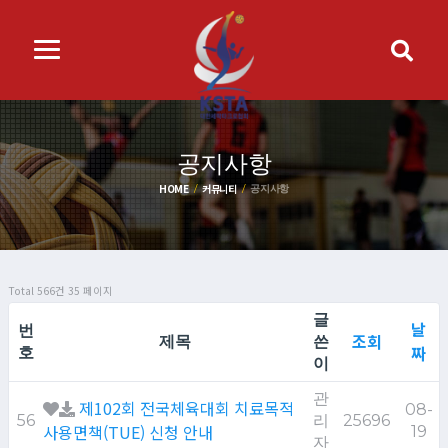
공지사항
HOME
커뮤니티
공지사항
Total 566건
35 페이지
글
날
번
조회
제목
쓴
짜
호
이
관
제102회 전국체육대회 치료목적
08-
56
리
25696
사용면책(TUE) 신청 안내
19
자