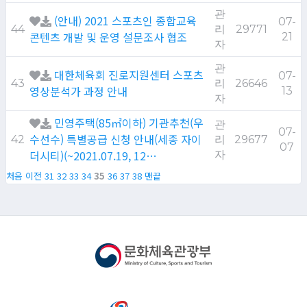
관
(안내) 2021 스포츠인 종합교육
07-
44
리
29771
콘텐츠 개발 및 운영 설문조사 협조
21
자
관
대한체육회 진로지원센터 스포츠
07-
43
리
26646
영상분석가 과정 안내
13
자
민영주택(85㎡이하) 기관추천(우
관
07-
수선수) 특별공급 신청 안내(세종 자이
42
리
29677
07
더시티)(~2021.07.19, 12…
자
처음
이전
31
32
33
34
35
36
37
38
맨끝