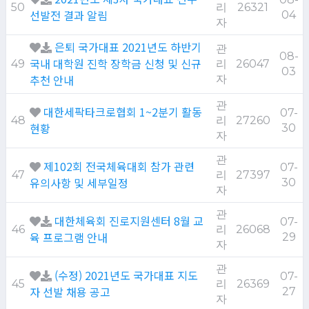
50
리
26321
선발전 결과 알림
04
자
은퇴 국가대표 2021년도 하반기
관
08-
국내 대학원 진학 장학금 신청 및 신규
49
리
26047
03
추천 안내
자
관
대한세팍타크로협회 1~2분기 활동
07-
48
리
27260
현황
30
자
관
제102회 전국체육대회 참가 관련
07-
47
리
27397
유의사항 및 세부일정
30
자
관
대한체육회 진로지원센터 8월 교
07-
46
리
26068
육 프로그램 안내
29
자
관
(수정) 2021년도 국가대표 지도
07-
45
리
26369
자 선발 채용 공고
27
자