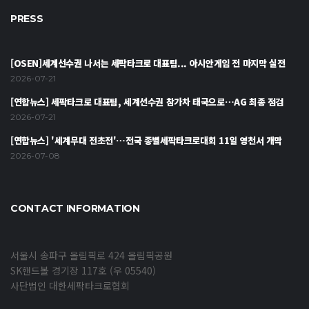
PRESS
[OSEN]세계선수권 나서는 세팍타크로 대표팀... 아시안게임 전 마지막 실전
2026-07-21
[연합뉴스] 세팍타크로 대표팀, 세계선수권 참가차 태국으로…AG 최종 점검
2026-07-21
[연합뉴스] '세계무대 전초전'…전국 종별세팍타크로대회 11일 영천서 개막
2026-07-08
CONTACT INFORMATION
서울시 송파구 올림픽로 424 올림픽공원
SK핸드볼 경기장 117호 (우 05540)
사단법인 대한세팍타크로협회