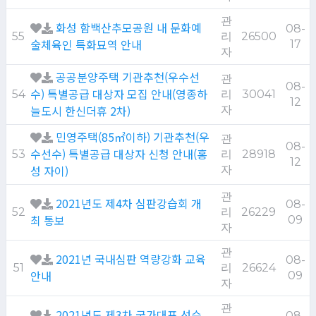
관
화성 함백산추모공원 내 문화예
08-
55
리
26500
술체육인 특화묘역 안내
17
자
공공분양주택 기관추천(우수선
관
08-
수) 특별공급 대상자 모집 안내(영종하
54
리
30041
12
늘도시 한신더휴 2차)
자
민영주택(85㎡이하) 기관추천(우
관
08-
수선수) 특별공급 대상자 신청 안내(홍
53
리
28918
12
성 자이)
자
관
2021년도 제4차 심판강습회 개
08-
52
리
26229
최 통보
09
자
관
2021년 국내심판 역량강화 교육
08-
51
리
26624
안내
09
자
관
2021년도 제3차 국가대표 선수
08-