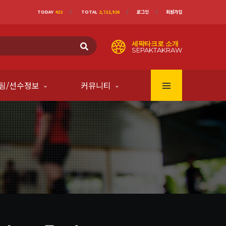
TODAY
422
TOTAL
2,712,926
로그인
회원가입
세팍타크로 소개
SEPAKTAKRAW
팀/선수정보
커뮤니티