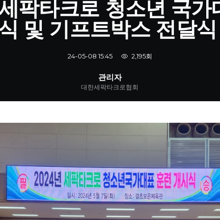
년 세팍타크로 청소년 국가
식 및 기프트박스 전달식
2,195회
24-05-08 15:45
관리자
대한세팍타크로협회