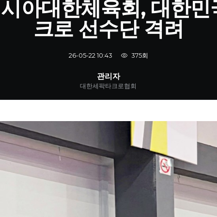
시아대한체육회, 대한민
크로 선수단 격려
375회
26-05-22 10:43
관리자
대한세팍타크로협회