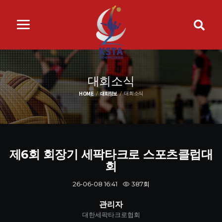
대회소식
HOME
대회정보
대회소식
제6회 회장기 세팍타크로 스포츠클럽대
회
387회
26-06-08 16:41
관리자
대한세팍타크로협회