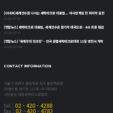
[OSEN]세계선수권 나서는 세팍타크로 대표팀... 아시안게임 전 마지막 실전
2026-07-21
[연합뉴스] 세팍타크로 대표팀, 세계선수권 참가차 태국으로…AG 최종 점검
2026-07-21
[연합뉴스] '세계무대 전초전'…전국 종별세팍타크로대회 11일 영천서 개막
2026-07-08
CONTACT INFORMATION
서울시 송파구 올림픽로 424 올림픽공원
SK핸드볼 경기장 117호 (우 05540)
사단법인 대한세팍타크로협회
tel :
02 - 420 - 4288
fax :
02 - 420 - 4782