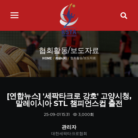
협회활동/보도자료
HOME
커뮤니티
협회활동/보도자료
[연합뉴스] '세팍타크로 강호' 고양시청,
말레이시아 STL 챔피언스컵 출전
3,000회
25-09-01 15:31
관리자
대한세팍타크로협회