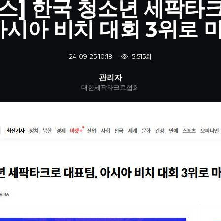
스] 한국 청소년 세팍타
 아시아 비치 대회 3위로 
5,515회
24-09-25 10:18
관리자
대한세팍타크로협회