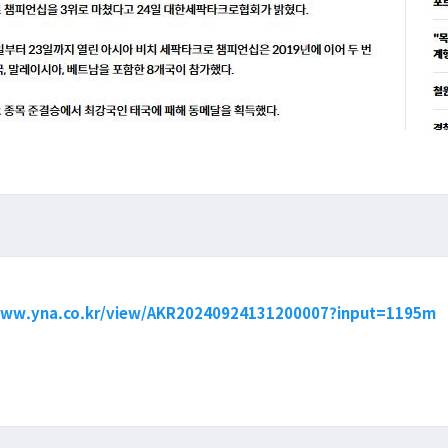
www.yna.co.kr/view/AKR20240924131200007?input=1195m