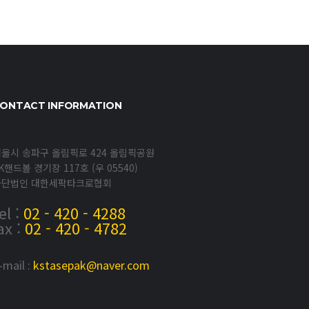
ONTACT INFORMATION
울시 송파구 올림픽로 424 올림픽공원
K핸드볼 경기장 117호 (우 05540)
사단법인 대한세팍타크로협회
el :
02 - 420 - 4288
ax :
02 - 420 - 4782
-mail :
kstasepak@naver.com