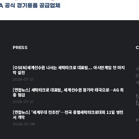
PRESS
C
[OSEN]세계선수권 나서는 세팍타크로 대표팀... 아시안게임 전 마지
서
막 실전
S
2026-07-21
[연합뉴스] 세팍타크로 대표팀, 세계선수권 참가차 태국으로…AG 최
t
종 점검
f
2026-07-21
[연합뉴스] '세계무대 전초전'…전국 종별세팍타크로대회 11일 영천
서 개막
e
2026-07-08