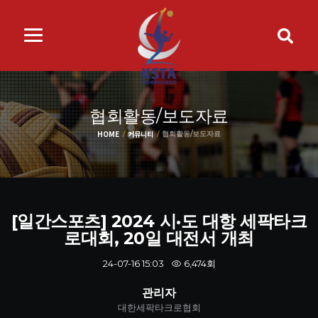
협회활동/보도자료
HOME
커뮤니티
협회활동/보도자료
[일간스포츠] 2024 시·도 대항 세팍타크
로대회, 20일 대전서 개최
6,474회
24-07-16 15:03
관리자
대한세팍타크로협회