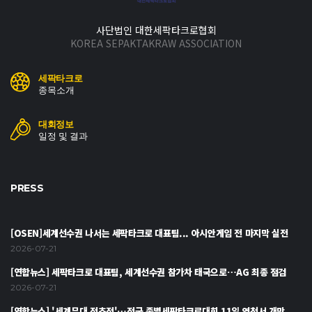
사단법인 대한세팍타크로협회
KOREA SEPAKTAKRAW ASSOCIATION
세팍타크로
종목소개
대회정보
일정 및 결과
PRESS
[OSEN]세계선수권 나서는 세팍타크로 대표팀... 아시안게임 전 마지막 실전
2026-07-21
[연합뉴스] 세팍타크로 대표팀, 세계선수권 참가차 태국으로…AG 최종 점검
2026-07-21
[연합뉴스] '세계무대 전초전'…전국 종별세팍타크로대회 11일 영천서 개막