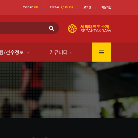
TODAY
156
TOTAL
2,715,332
로그인
회원가입
세팍타크로 소개
SEPAKTAKRAW
팀/선수정보
커뮤니티