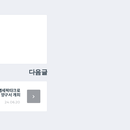
다음글
종별세팍타크로
일 양구서 개최
24.06.20