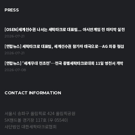
PRESS
[OSEN]세계선수권 나서는 세팍타크로 대표팀... 아시안게임 전 마지막 실전
2026-07-21
[연합뉴스] 세팍타크로 대표팀, 세계선수권 참가차 태국으로…AG 최종 점검
2026-07-21
[연합뉴스] '세계무대 전초전'…전국 종별세팍타크로대회 11일 영천서 개막
2026-07-08
CONTACT INFORMATION
서울시 송파구 올림픽로 424 올림픽공원
SK핸드볼 경기장 117호 (우 05540)
사단법인 대한세팍타크로협회