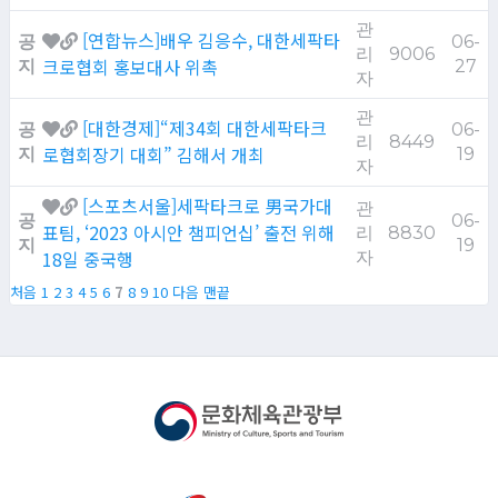
관
[연합뉴스]배우 김응수, 대한세팍타
공
06-
리
9006
크로협회 홍보대사 위촉
지
27
자
관
[대한경제]“제34회 대한세팍타크
공
06-
리
8449
로협회장기 대회” 김해서 개최
지
19
자
[스포츠서울]세팍타크로 男국가대
관
공
06-
표팀, ‘2023 아시안 챔피언십’ 출전 위해
리
8830
지
19
18일 중국행
자
처음
1
2
3
4
5
6
7
8
9
10
다음
맨끝