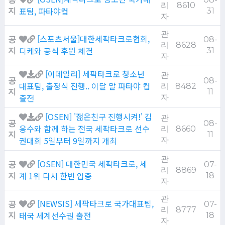
리
8610
표팀, 파타야컵
지
31
자
관
[스포츠서울]대한세팍타크로협회,
공
08-
리
8628
디케와 공식 후원 체결
지
31
자
[이데일리] 세팍타크로 청소년
관
공
08-
대표팀, 출정식 진행.. 이달 말 파타야 컵
리
8482
지
11
출전
자
[OSEN] '젊은친구 진행시켜!' 김
관
공
08-
응수와 함께 하는 전국 세팍타크로 선수
리
8660
지
11
권대회 5일부터 9일까지 개최
자
관
[OSEN] 대한민국 세팍타크로, 세
공
07-
리
8869
계 1위 다시 한번 입증
지
18
자
관
[NEWSIS] 세팍타크로 국가대표팀,
공
07-
리
8777
태국 세계선수권 출전
지
18
자