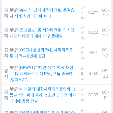
관
[뉴시스] 남자 세팍타크로, 준결승
공
09-
리
8479
서 세계 최강 태국에 패배
지
27
자
관
[조선일보] 男 세팍타크로, 아시안
공
09-
리
8454
게임서 태국에 패해 레구 동메달
지
27
자
관
[OSEN] 울산과학대, 세팍타크로
공
09-
리
8611
男 대학부 8번째 창단
지
22
자
[NEWS1] "21년 전 金 영광 재현
관
공
09-
"...韓 세팍타크로 대표팀, 오늘 중국행
리
8265
지
22
[항저우AG]
자
[이데일리]대한세팍타크로협회, 초
관
공
09-
등부 저변 확대 위해 청소년 방과후 아카
리
8257
지
12
데미에 용품 전달
자
관
[OSEN]세팍타크로 청소년 국가대
공
08-