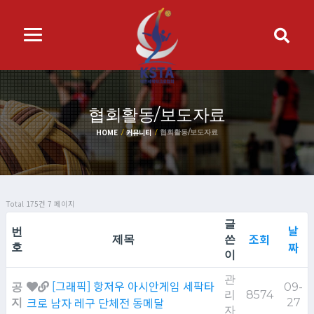
협회활동/보도자료
HOME
커뮤니티
협회활동/보도자료
Total 175건
7 페이지
글
날
번
조회
제목
쓴
짜
호
이
관
[그래픽] 항저우 아시안게임 세팍타
공
09-
리
8574
크로 남자 레구 단체전 동메달
지
27
자