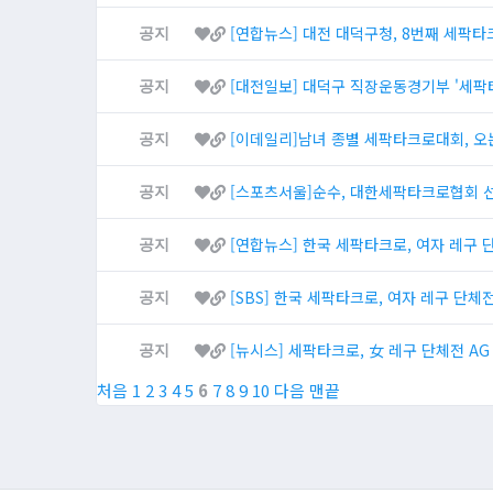
[연합뉴스] 대전 대덕구청, 8번째 세팍타
공지
[대전일보] 대덕구 직장운동경기부 '세팍
공지
[이데일리]남녀 종별 세팍타크로대회, 오는
공지
[스포츠서울]순수, 대한세팍타크로협회 
공지
[연합뉴스] 한국 세팍타크로, 여자 레구 
공지
[SBS] 한국 세팍타크로, 여자 레구 단체
공지
[뉴시스] 세팍타크로, 女 레구 단체전 AG
공지
처음
1
2
3
4
5
6
7
8
9
10
다음
맨끝