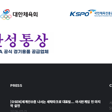
PRESS
C
[OSEN]세계선수권 나서는 세팍타크로 대표팀... 아시안게임 전 마지
서
막 실전
S
2026-07-21