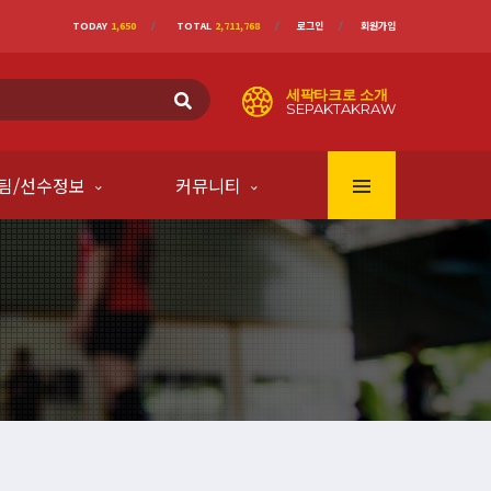
TODAY
1,650
TOTAL
2,711,768
로그인
회원가입
세팍타크로 소개
SEPAKTAKRAW
팀/선수정보
커뮤니티