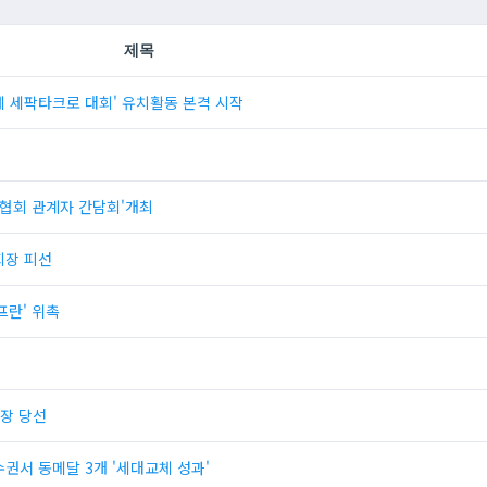
제목
제 세팍타크로 대회' 유치활동 본격 시작
협회 관계자 간담회'개최
회장 피선
란' 위촉
장 당선
권서 동메달 3개 '세대교체 성과'