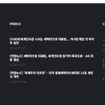
PRESS
C
[OSEN]세계선수권 나서는 세팍타크로 대표팀... 아시안게임 전 마지
서
막 실전
S
2026-07-21
[연합뉴스] 세팍타크로 대표팀, 세계선수권 참가차 태국으로…AG 최
t
종 점검
f
2026-07-21
[연합뉴스] '세계무대 전초전'…전국 종별세팍타크로대회 11일 영천
서 개막
e
2026-07-08