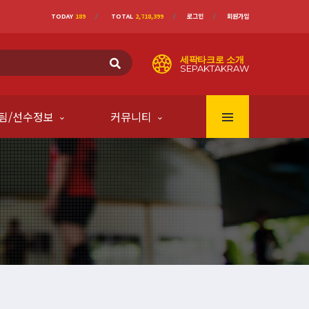
TODAY
189
TOTAL
2,718,399
로그인
회원가입
세팍타크로 소개
SEPAKTAKRAW
팀/선수정보
커뮤니티