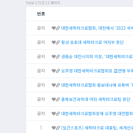
Total 175건
12 페이지
번호
대한세팍타크로협회, 대전에서 '2022 국
공지
횡성 송호대 세팍타크로 여자부 창단
공지
권중순 대전시의회 의장, '대한세팍타크로
공지
오주영 대한세팍타크로협회장 亞연맹 부
공지
대한세팍타크로협회 홍보대사에 유튜버 '프
공지
충북보건과학대 여자 세팍타크로팀 창단
공지
대한세팍타크로협회장에 오주영 대전협회
공지
[일간스포츠] 세팍타크로 대표팀, 세계선수
3