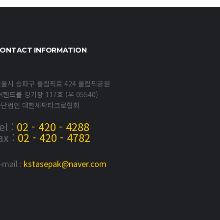
ONTACT INFORMATION
울시 송파구 올림픽로 424 올림픽공원
K핸드볼 경기장 117호 (우 05540)
사단법인 대한세팍타크로협회
el :
02 - 420 - 4288
ax :
02 - 420 - 4782
-mail :
kstasepak@naver.com