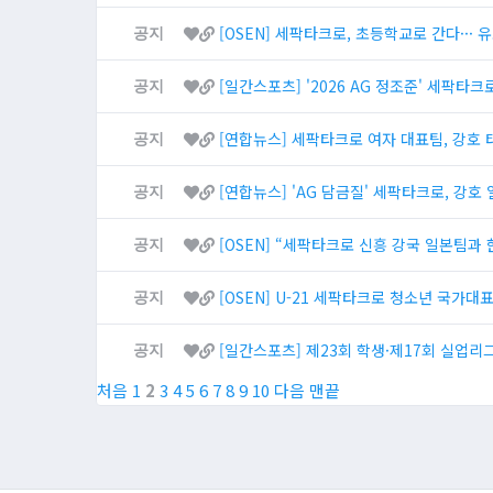
[OSEN] 세팍타크로, 초등학교로 간다···
공지
[일간스포츠] '2026 AG 정조준' 세팍타
공지
[연합뉴스] 세팍타크로 여자 대표팀, 강호
공지
[연합뉴스] 'AG 담금질' 세팍타크로, 강
공지
[OSEN] “세팍타크로 신흥 강국 일본팀과 
공지
[OSEN] U-21 세팍타크로 청소년 국가
공지
[일간스포츠] 제23회 학생·제17회 실업리
공지
처음
1
2
3
4
5
6
7
8
9
10
다음
맨끝