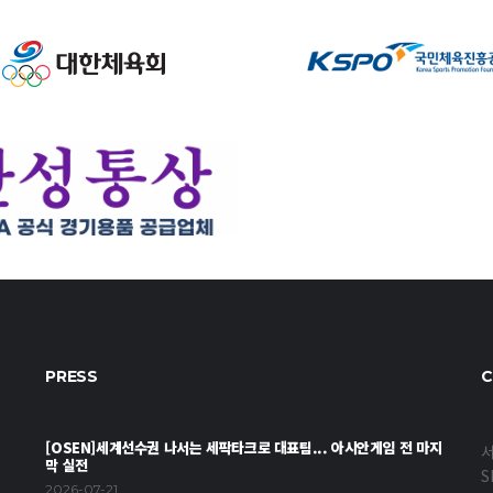
PRESS
C
[OSEN]세계선수권 나서는 세팍타크로 대표팀... 아시안게임 전 마지
서
막 실전
S
2026-07-21