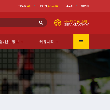
TODAY
525
TOTAL
2,715,701
로그인
회원가입
세팍타크로 소개
SEPAKTAKRAW
팀/선수정보
커뮤니티