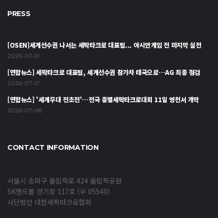
PRESS
[OSEN]세계선수권 나서는 세팍타크로 대표팀... 아시안게임 전 마지막 실전
2026-07-21
[연합뉴스] 세팍타크로 대표팀, 세계선수권 참가차 태국으로…AG 최종 점검
2026-07-21
[연합뉴스] '세계무대 전초전'…전국 종별세팍타크로대회 11일 영천서 개막
2026-07-08
CONTACT INFORMATION
서울시 송파구 올림픽로 424 올림픽공원
SK핸드볼 경기장 117호 (우 05540)
사단법인 대한세팍타크로협회