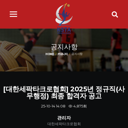
공지사항
HOME
커뮤니티
공지사항
[대한세팍타크로협회] 2025년 정규직(사
무행정) 최종 합격자 공고
4,875회
25-10-14 14:08
관리자
대한세팍타크로협회