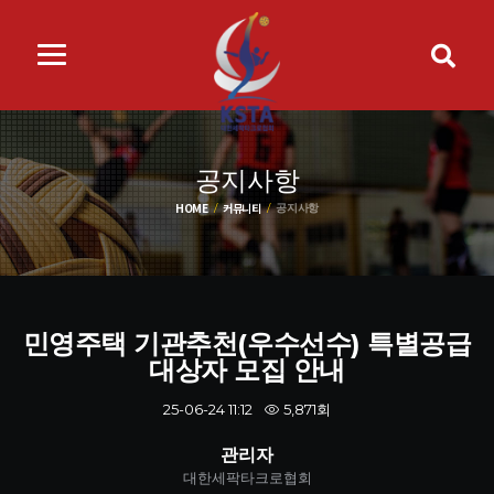
공지사항
HOME
커뮤니티
공지사항
민영주택 기관추천(우수선수) 특별공급
대상자 모집 안내
5,871회
25-06-24 11:12
관리자
대한세팍타크로협회