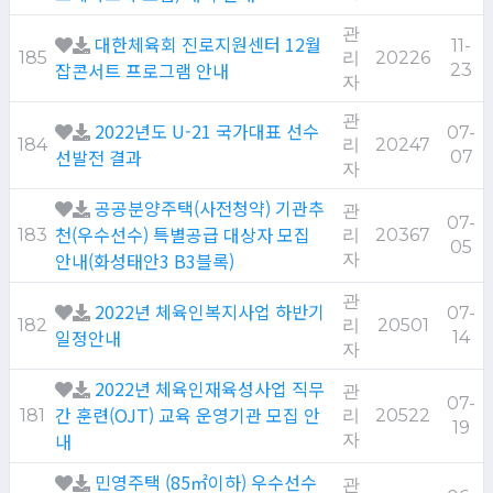
관
대한체육회 진로지원센터 12월
11-
185
리
20226
잡콘서트 프로그램 안내
23
자
관
2022년도 U-21 국가대표 선수
07-
184
리
20247
선발전 결과
07
자
공공분양주택(사전청약) 기관추
관
07-
천(우수선수) 특별공급 대상자 모집
183
리
20367
05
안내(화성태안3 B3블록)
자
관
2022년 체육인복지사업 하반기
07-
182
리
20501
일정안내
14
자
2022년 체육인재육성사업 직무
관
07-
간 훈련(OJT) 교육 운영기관 모집 안
181
리
20522
19
내
자
민영주택 (85㎡이하) 우수선수
관