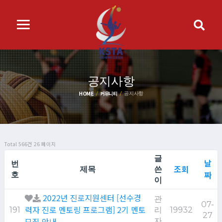
공지사항
HOME
커뮤니티
공지사항
Total 566건
26 페이지
글
날
번
조회
제목
쓴
짜
호
이
2022년 진로지원센터 [선수경
관
07-
력자 진로 멘토링 프로그램] 2기 멘토
191
리
19932
27
모집 안내
자