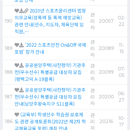
2023년 스포츠윤리센터 법정
관
의무교육(성폭력 등 폭력 예방교육)
02-
190
리
20057
관련 안내(선수, 지도자, 체육단체 임
22
자
직원,…
관
'2022 스포츠안전 On&Off 국제
11-
189
리
20089
포럼' 참가 안내
15
자
공공분양주택(사전청약) 기관추
관
07-
천(우수선수) 특별공급 대상자 모집
188
리
20099
05
(평택고덕 A-19블록)
자
공공분양주택(사전청약) 기관추
관
06-
천(우수선수) 특별공급 대상자 모집
187
리
20200
27
안내(남양주왕숙지구 S11블록)
자
(교육부) 학생선수 학습권 보호제
관
10-
도 관련 공개토론회(2022년 제2차 학
186
리
20216
17
교체육교육 포럼) 개최 안내
자