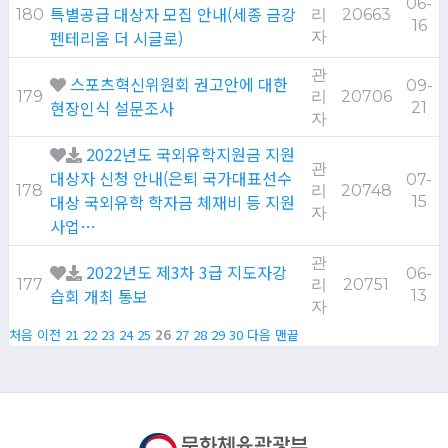
06-
특별공급 대상자 모집 안내(세종 금강
180
리
20663
16
펜테리움 더 시글로)
자
관
스포츠혁신위원회 권고안에 대한
09-
179
리
20706
현장인식 설문조사
21
자
2022년도 국외유학지원금 지원
관
대상자 신청 안내(은퇴 국가대표선수
07-
178
리
20748
대상 국외유학 학자금 체재비 등 지원
15
자
사업…
관
2022년도 제3차 3급 지도자강
06-
177
리
20751
습회 개최 통보
13
자
처음
이전
21
22
23
24
25
26
27
28
29
30
다음
맨끝