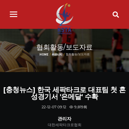
협회활동/보도자료
HOME
커뮤니티
협회활동/보도자료
[충청뉴스] 한국 세팍타크로 대표팀 첫 혼
성경기서 '은메달' 수확
9,819회
22-12-07 09:12
관리자
대한세팍타크로협회