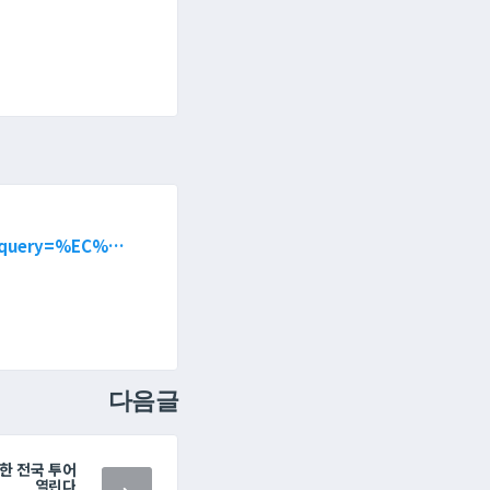
e&query=%EC%…
다음글
한 전국 투어
열린다