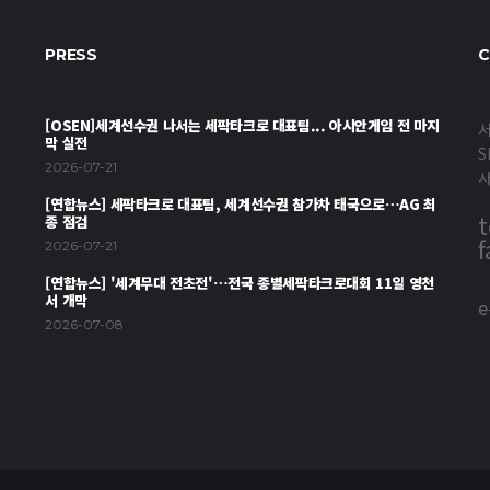
PRESS
C
[OSEN]세계선수권 나서는 세팍타크로 대표팀... 아시안게임 전 마지
서
막 실전
S
2026-07-21
[연합뉴스] 세팍타크로 대표팀, 세계선수권 참가차 태국으로…AG 최
t
종 점검
f
2026-07-21
[연합뉴스] '세계무대 전초전'…전국 종별세팍타크로대회 11일 영천
서 개막
e
2026-07-08