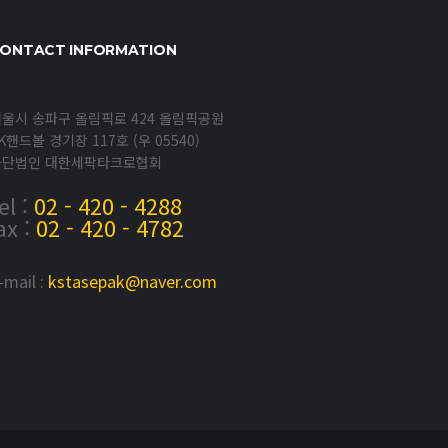
ONTACT INFORMATION
울시 송파구 올림픽로 424 올림픽공원
K핸드볼 경기장 117호 (우 05540)
사단법인 대한세팍타크로협회
el :
02 - 420 - 4288
ax :
02 - 420 - 4782
-mail :
kstasepak@naver.com