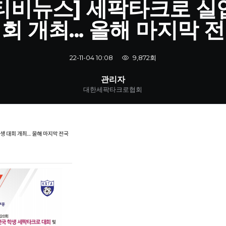
티비뉴스] 세팍타크로 실
회 개최... 올해 마지막 
9,872회
22-11-04 10:08
관리자
대한세팍타크로협회