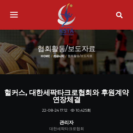
협회활동/보도자료
HOME
커뮤니티
협회활동/보도자료
헐커스, 대한세팍타크로협회와 후원계약
연장체결
10,425회
22-08-24 17:12
관리자
대한세팍타크로협회