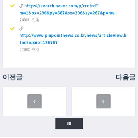
https://search.naver.com/p/crd/rd?
m=1&px=296&py=667&sx=296&sy=267&p=hw…
7186회 연결
http://www.pinpointnews.co.kr/news/articleView.h
tml?idxno=136767
6490회 연결
이전글
다음글