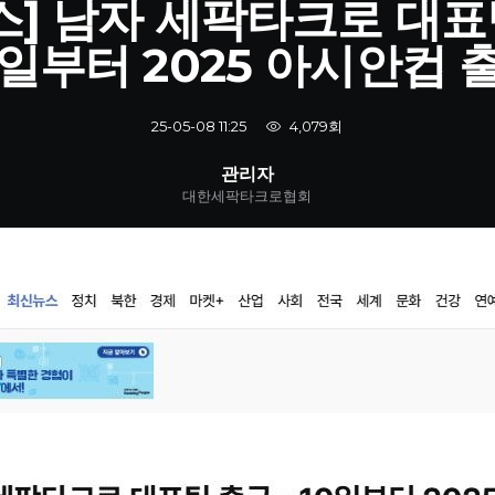
스] 남자 세팍타크로 대표
0일부터 2025 아시안컵 
4,079회
25-05-08 11:25
관리자
대한세팍타크로협회