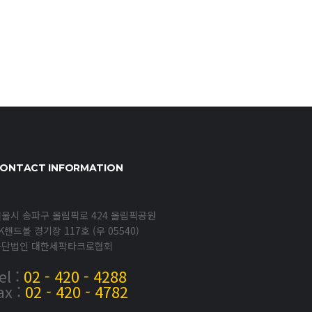
ONTACT INFORMATION
울시 송파구 올림픽로 424 올림픽공원
K핸드볼 경기장 117호 (우 05540)
사단법인 대한세팍타크로협회
el :
02 - 420 - 4288
ax :
02 - 420 - 4782