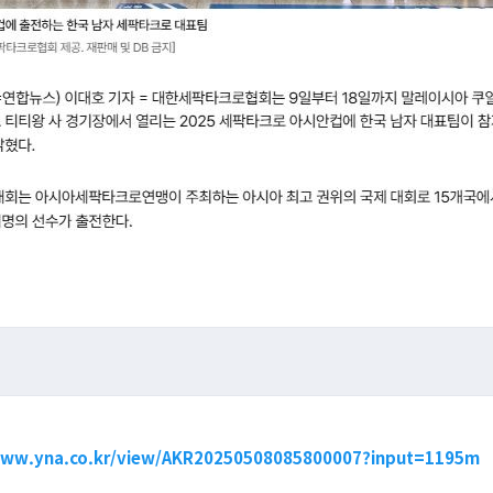
www.yna.co.kr/view/AKR20250508085800007?input=1195m