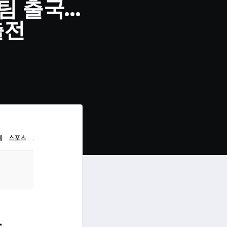
팀 출국…
출전