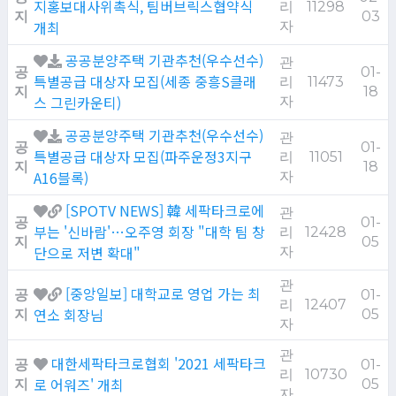
지홍보대사위촉식, 팀버브릭스협약식
리
11298
지
03
개최
자
공공분양주택 기관추천(우수선수)
관
공
01-
특별공급 대상자 모집(세종 중흥S클래
리
11473
지
18
스 그린카운티)
자
공공분양주택 기관추천(우수선수)
관
공
01-
특별공급 대상자 모집(파주운정3지구
리
11051
지
18
A16블록)
자
[SPOTV NEWS] 韓 세팍타크로에
관
공
01-
부는 '신바람'…오주영 회장 "대학 팀 창
리
12428
지
05
단으로 저변 확대"
자
관
[중앙일보] 대학교로 영업 가는 최
공
01-
리
12407
연소 회장님
지
05
자
관
대한세팍타크로협회 '2021 세팍타크
공
01-
리
10730
로 어워즈' 개최
지
05
자