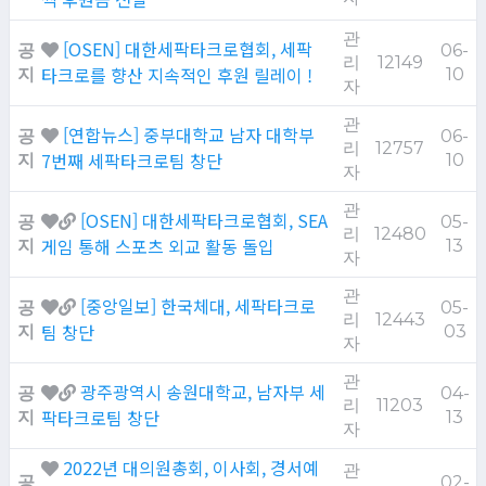
관
[OSEN] 대한세팍타크로협회, 세팍
공
06-
리
12149
타크로를 향산 지속적인 후원 릴레이 !
지
10
자
관
[연합뉴스] 중부대학교 남자 대학부
공
06-
리
12757
7번째 세팍타크로팀 창단
지
10
자
관
[OSEN] 대한세팍타크로협회, SEA
공
05-
리
12480
게임 통해 스포츠 외교 활동 돌입
지
13
자
관
[중앙일보] 한국체대, 세팍타크로
공
05-
리
12443
팀 창단
지
03
자
관
광주광역시 송원대학교, 남자부 세
공
04-
리
11203
팍타크로팀 창단
지
13
자
2022년 대의원총회, 이사회, 경서예
관
공
02-