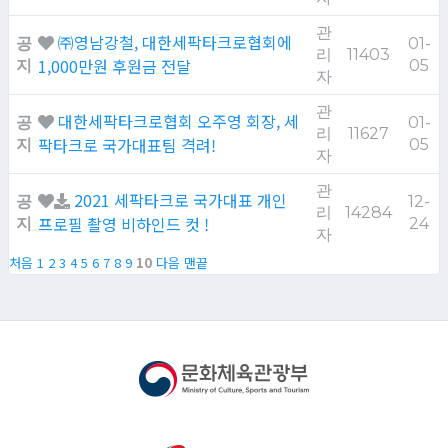
관
㈜영남강철, 대한세팍타크로협회에
공
01-
리
11403
1,000만원 후원금 전달
지
05
자
관
대한세팍타크로협회 오주영 회장, 세
공
01-
리
11627
팍타크로 국가대표팀 격려!
지
05
자
관
2021 세팍타크로 국가대표 개인
공
12-
리
14284
프로필 촬영 비하인드 컷 !
지
24
자
처음
1
2
3
4
5
6
7
8
9
10
다음
맨끝