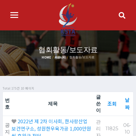
협회활동/보도자료
HOME
커뮤니티
협회활동/보도자료
Total 175건
10 페이지
글
날
번
조회
제목
쓴
짜
호
이
2022년 제 2차 이사회, 한사랑산업
관
공
06-
보건연구소, 성원한우육가공 1,000만원
리
11825
지
10
씩 후원금 전달
자