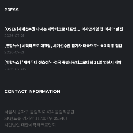
PRESS
[OSEN]세계선수권 나서는 세팍타크로 대표팀... 아시안게임 전 마지막 실전
2026-07-21
[연합뉴스] 세팍타크로 대표팀, 세계선수권 참가차 태국으로…AG 최종 점검
2026-07-21
[연합뉴스] '세계무대 전초전'…전국 종별세팍타크로대회 11일 영천서 개막
2026-07-08
CONTACT INFORMATION
서울시 송파구 올림픽로 424 올림픽공원
SK핸드볼 경기장 117호 (우 05540)
사단법인 대한세팍타크로협회