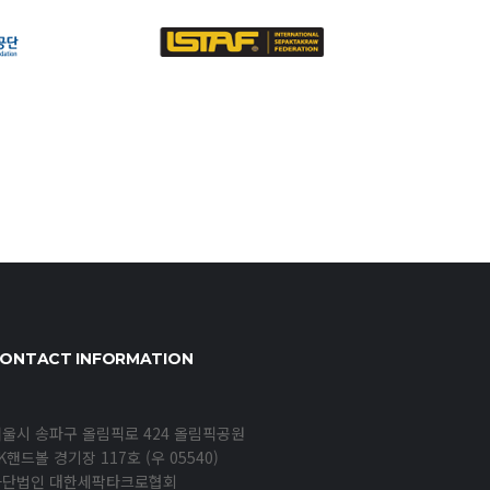
ONTACT INFORMATION
울시 송파구 올림픽로 424 올림픽공원
K핸드볼 경기장 117호 (우 05540)
사단법인 대한세팍타크로협회