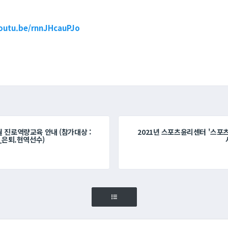
youtu.be/rnnJHcauPJo
1월 진로역량교육 안내 (참가대상 :
2021년 스포츠윤리센터 '스포
은퇴.현역선수)